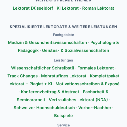
Lektorat Düsseldorf
·
KI Lektorat
·
Roman Lektorat
SPEZIALISIERTE LEKTORATE & WEITERE LEISTUNGEN
Fachgebiete
Medizin & Gesundheitswissenschaften
·
Psychologie &
Pädagogik
·
Geistes- & Sozialwissenschaften
Leistungen
Wissenschaftlicher Schreibstil
·
Formales Lektorat
·
Track Changes
·
Mehrstufiges Lektorat
·
Komplettpaket
Lektorat + Plagiat + KI
·
Motivationsschreiben & Exposé
·
Konferenzbeitrag & Abstract
·
Facharbeit &
Seminararbeit
·
Vertrauliches Lektorat (NDA)
·
Schweizer Hochschuldeutsch
·
Vorher-Nachher-
Beispiele
Service