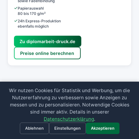
sowie Fadenbindung
Papierauswahl
80 bis 170 g/m²
24h Express-Produktion
ebenfalls möglich
Zu diplomarbeit-druck.de
Preise online berechnen
Wir nutzen Cookies für Statistik und Werbung, um die
10 % Rabatt
auf alle Produkte!
Nutzererfahrung zu verbessern sowie Anzeigen zu
Zum Newsletter anmelden und persönlichen
messen und zu personalisieren. Notwendige Cookies
Gutscheincode per Mail erhalten.
sind immer aktiv. Details in unserer
Datenschutzerklärung
.
Anmelden
Ablehnen
Einstellungen
Akzeptieren
Ich möchte den Newsletter erhalten und akzeptiere die