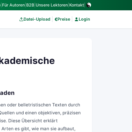
e
|
Für Autoren
|
B2B
|
Unsere Lektoren
|
Kontakt
|
€
Datei-Upload
Preise
Login
akademische
faden
hen oder belletristischen Texten durch
uellen und einen objektiven, präzisen
se. Diese Übersicht erklärt
Arten es gibt, wie man sie aufbaut,