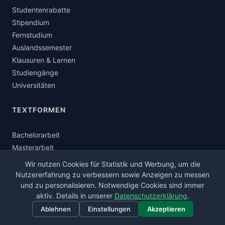
Studentenrabatte
Stipendium
Fernstudium
Auslandssemester
Klausuren & Lernen
Studiengänge
Universitäten
TEXTFORMEN
Bachelorarbeit
Masterarbeit
Hausarbeit/Seminararbeit
Wir nutzen Cookies für Statistik und Werbung, um die
Buch-Lektorat
Nutzererfahrung zu verbessern sowie Anzeigen zu messen
Roman-Lektorat
und zu personalisieren. Notwendige Cookies sind immer
aktiv. Details in unserer
Datenschutzerklärung
.
Bewerbung & Lebenslauf
Ablehnen
Einstellungen
Akzeptieren
Website-Texte
Flyer & Broschüre