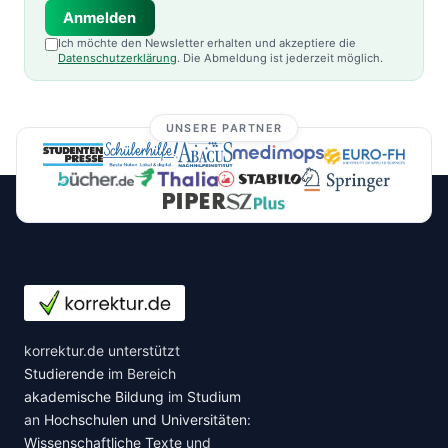
Anmelden
Ich möchte den Newsletter erhalten und akzeptiere die
Datenschutzerklärung
. Die Abmeldung ist jederzeit möglich.
UNSERE PARTNER
korrektur.de unterstützt
Studierende
im Bereich
akademische Bildung
im
Studium
an
Hochschulen und Universitäten
:
Wissenschaftliche Texte
und