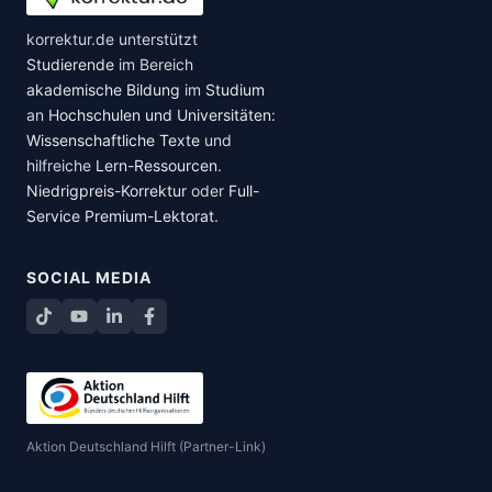
korrektur.de unterstützt
Studierende
im Bereich
akademische Bildung
im
Studium
an
Hochschulen und Universitäten
:
Wissenschaftliche Texte
und
hilfreiche
Lern-Ressourcen
.
Niedrigpreis-Korrektur
oder
Full-
Service Premium-Lektorat
.
SOCIAL MEDIA
TikTok
YouTube
LinkedIn
Facebook teilen
Aktion Deutschland Hilft (Partner-Link)