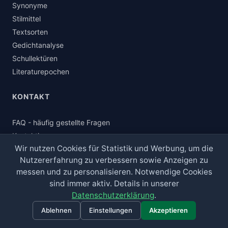
Synonyme
Stilmittel
Textsorten
Gedichtanalyse
Schullektüren
Literaturepochen
KONTAKT
FAQ - häufig gestellte Fragen
Kontaktiere uns
Wir nutzen Cookies für Statistik und Werbung, um die
Unser Blog
Nutzererfahrung zu verbessern sowie Anzeigen zu
Pünktlichkeitsgarantie
messen und zu personalisieren. Notwendige Cookies
Korrekturlesen B2B
sind immer aktiv. Details in unserer
Über unser Team
Datenschutzerklärung
.
Akademische Integrität
Ablehnen
Einstellungen
Akzeptieren
Partner werden