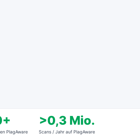
0+
>0,3 Mio.
zen PlagAware
Scans / Jahr auf PlagAware