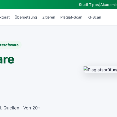
Studi-Tipps
|
Akademi
ktorat
Übersetzung
Zitieren
Plagiat-Scan
KI-Scan
atssoftware
are
d. Quellen · Von 20+