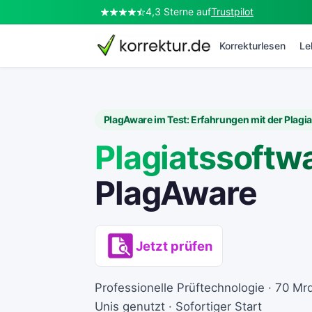
4,3 Sterne auf
Trustpilot
korrektur.de
Korrekturlesen
Le
PlagAware im Test: Erfahrungen mit der Plagi
Plagiatssoftw
PlagAware
Jetzt prüfen
Professionelle Prüftechnologie · 70 Mr
Unis genutzt · Sofortiger Start