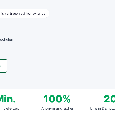
is vertrauen auf korrektur.de
hschulen
n
Min.
100%
2
. Lieferzeit
Anonym und sicher
Unis in DE nut