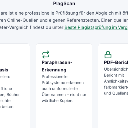
PlagScan
re ist eine professionelle Prüflösung für den Abgleich mit öf
ren Online-Quellen und eigenen Referenztexten. Einen quelle
eter-Vergleich findest du unter
Beste Plagiatsprüfung im Verg
Paraphrasen-
PDF-Beric
Übersichtlic
asis
Erkennung
Bericht mit
ellen:
Professionelle
Ähnlichkeits
Prüfsysteme erkennen
farbmarkiert
ftliche
auch umformulierte
und Quellen
en, Bücher
Übernahmen – nicht nur
eichte
wörtliche Kopien.
rbeiten.