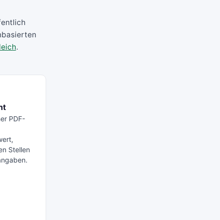
fentlich
nbasierten
leich
.
ht
her PDF-
wert,
en Stellen
angaben.