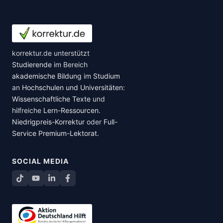
korrektur.de unterstützt
Studierende
im Bereich
akademische Bildung
im
Studium
an
Hochschulen und Universitäten
:
Wissenschaftliche Texte
und
hilfreiche
Lern-Ressourcen
.
Niedrigpreis-Korrektur
oder
Full-
Service Premium-Lektorat
.
SOCIAL MEDIA
TikTok
YouTube
LinkedIn
Facebook teilen