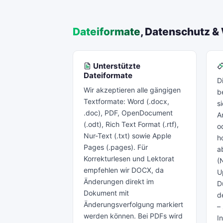
Dateiformate
, Datenschutz &
Unterstützte
Dateiformate
D
Wir akzeptieren alle gängigen
b
Textformate: Word (.docx,
s
.doc), PDF, OpenDocument
A
(.odt), Rich Text Format (.rtf),
o
Nur-Text (.txt) sowie Apple
h
Pages (.pages). Für
a
Korrekturlesen und Lektorat
(
empfehlen wir DOCX, da
U
Änderungen direkt im
D
Dokument mit
d
Änderungsverfolgung markiert
– 
werden können. Bei PDFs wird
I