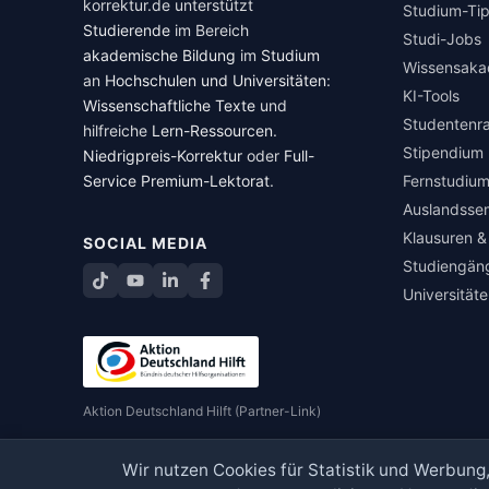
korrektur.de unterstützt
Studium-Ti
Studierende
im Bereich
Studi-Jobs
akademische Bildung
im
Studium
Wissensaka
an
Hochschulen und Universitäten
:
KI-Tools
Wissenschaftliche Texte
und
Studentenr
hilfreiche
Lern-Ressourcen
.
Stipendium
Niedrigpreis-Korrektur
oder
Full-
Service Premium-Lektorat
.
Fernstudiu
Auslandsse
Klausuren &
SOCIAL MEDIA
Studiengän
TikTok
YouTube
LinkedIn
Universität
Aktion Deutschland Hilft (Partner-Link)
Wir nutzen Cookies für Statistik und Werbun