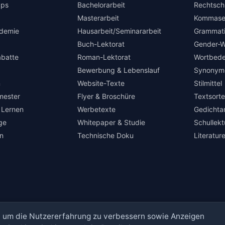
pps
Bachelorarbeit
Rechtsch
Masterarbeit
Kommase
demie
Hausarbeit/Seminararbeit
Grammat
Buch-Lektorat
Gender-W
abatte
Roman-Lektorat
Wortbed
Bewerbung & Lebenslauf
Synonym
m
Website-Texte
Stilmittel
mester
Flyer & Broschüre
Textsort
 Lernen
Werbetexte
Gedichta
ge
Whitepaper & Studie
Schullek
en
Technische Doku
Literatu
g, um die Nutzererfahrung zu verbessern sowie Anzeigen