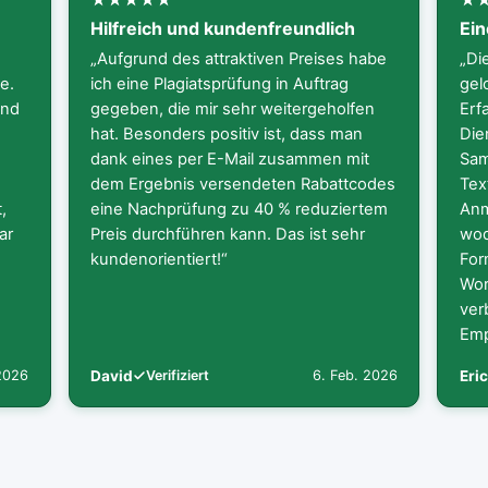
g
Hilfreich und kundenfreundlich
Ein
„Aufgrund des attraktiven Preises habe
„Di
e.
ich eine Plagiatsprüfung in Auftrag
gel
und
gegeben, die mir sehr weitergeholfen
Erf
hat. Besonders positiv ist, dass man
Die
dank eines per E-Mail zusammen mit
Sam
dem Ergebnis versendeten Rabattcodes
Tex
,
eine Nachprüfung zu 40 % reduziertem
Anm
ar
Preis durchführen kann. Das ist sehr
wod
kundenorientiert!“
For
Wor
ver
Emp
David
Verifiziert
Eric
 2026
6. Feb. 2026