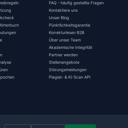
reibregeln
FAQ - häufig gestellte Fragen
tzung
Kontaktiere uns
ikcheck
Unser Blog
örterbuch
Pünktlichkeitsgarantie
eutungen
Korrekturlesen B2B
e
Über unser Team
Akademische Integrität
en
Partner werden
nalyse
Stellenangebote
türen
Störungsmeldungen
repochen
Plagiat- & KI-Scan API