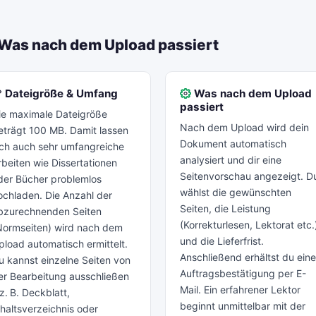
 Was nach dem Upload passiert
Dateigröße & Umfang
Was nach dem Upload
passiert
ie maximale Dateigröße
Nach dem Upload wird dein
eträgt 100 MB. Damit lassen
Dokument automatisch
ich auch sehr umfangreiche
analysiert und dir eine
rbeiten wie Dissertationen
Seitenvorschau angezeigt. D
der Bücher problemlos
wählst die gewünschten
ochladen. Die Anzahl der
Seiten, die Leistung
bzurechnenden Seiten
(Korrekturlesen, Lektorat etc.
Normseiten) wird nach dem
und die Lieferfrist.
pload automatisch ermittelt.
Anschließend erhältst du ein
u kannst einzelne Seiten von
Auftragsbestätigung per E-
er Bearbeitung ausschließen
Mail. Ein erfahrener Lektor
z. B. Deckblatt,
beginnt unmittelbar mit der
nhaltsverzeichnis oder