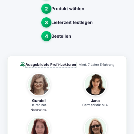
2
Produkt wählen
3
Lieferzeit festlegen
4
Bestellen
Ausgebildete Profi-Lektoren
Mind. 7 Jahre Erfahrung
Gundel
Jana
Dr. rer. nat.
Germanistik M.A.
Naturwiss.