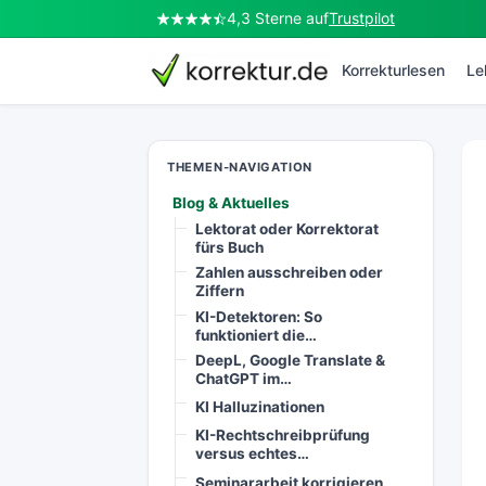
4,3 Sterne auf
Trustpilot
korrektur.de
Korrekturlesen
Le
THEMEN-NAVIGATION
Blog & Aktuelles
Lektorat oder Korrektorat
fürs Buch
Zahlen ausschreiben oder
Ziffern
KI-Detektoren: So
funktioniert die…
DeepL, Google Translate &
ChatGPT im…
KI Halluzinationen
KI-Rechtschreibprüfung
versus echtes…
Seminararbeit korrigieren