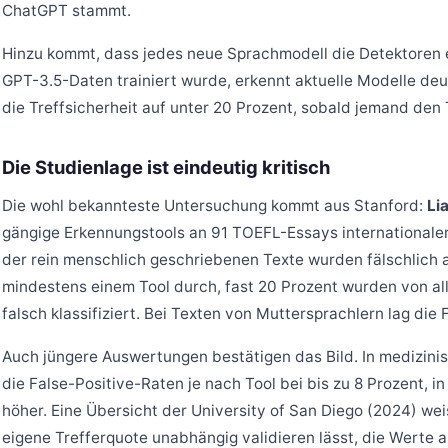
ChatGPT stammt.
Hinzu kommt, dass jedes neue Sprachmodell die Detektoren e
GPT-3.5-Daten trainiert wurde, erkennt aktuelle Modelle deut
die Treffsicherheit auf unter 20 Prozent, sobald jemand den T
Die Studienlage ist eindeutig kritisch
Die wohl bekannteste Untersuchung kommt aus Stanford:
Li
gängige Erkennungstools an 91 TOEFL-Essays internationaler
der rein menschlich geschriebenen Texte wurden fälschlich als
mindestens einem Tool durch, fast 20 Prozent wurden von al
falsch klassifiziert. Bei Texten von Muttersprachlern lag die
Auch jüngere Auswertungen bestätigen das Bild. In medizini
die False-Positive-Raten je nach Tool bei bis zu 8 Prozent, i
höher. Eine Übersicht der University of San Diego (2024) wei
eigene Trefferquote unabhängig validieren lässt, die Werte a