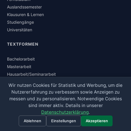
Auslandssemester
Klausuren & Lernen
Studiengänge
Universitäten
TEXTFORMEN
Bachelorarbeit
Masterarbeit
Hausarbeit/Seminararbeit
Buch-Lektorat
Wir nutzen Cookies für Statistik und Werbung, um die
Roman-Lektorat
Nutzererfahrung zu verbessern sowie Anzeigen zu
Bewerbung & Lebenslauf
messen und zu personalisieren. Notwendige Cookies
Website-Texte
sind immer aktiv. Details in unserer
Datenschutzerklärung
.
Flyer & Broschüre
Werbetexte
Ablehnen
Einstellungen
Akzeptieren
Whitepaper & Studie