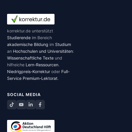
korrektur.de unterstützt
Studierende
im Bereich
akademische Bildung
im
Studium
an
Hochschulen und Universitäten
:
Wissenschaftliche Texte
und
hilfreiche
Lern-Ressourcen
.
Niedrigpreis-Korrektur
oder
Full-
Service Premium-Lektorat
.
SOCIAL MEDIA
TikTok
YouTube
LinkedIn
Facebook teilen