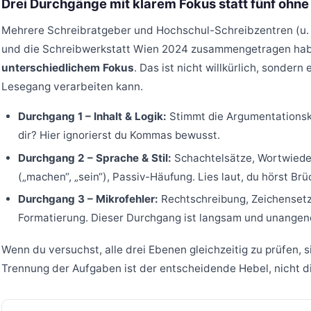
Drei Durchgänge mit klarem Fokus statt fünf ohne
Mehrere Schreibratgeber und Hochschul-Schreibzentren (u. a
und die Schreibwerkstatt Wien 2024 zusammengetragen hab
unterschiedlichem Fokus
. Das ist nicht willkürlich, sonder
Lesegang verarbeiten kann.
Durchgang 1 – Inhalt & Logik:
Stimmt die Argumentationsk
dir? Hier ignorierst du Kommas bewusst.
Durchgang 2 – Sprache & Stil:
Schachtelsätze, Wortwied
(„machen“, „sein“), Passiv-Häufung. Lies laut, du hörst Brüc
Durchgang 3 – Mikrofehler:
Rechtschreibung, Zeichensetzu
Formatierung. Dieser Durchgang ist langsam und unangen
Wenn du versuchst, alle drei Ebenen gleichzeitig zu prüfen, 
Trennung der Aufgaben ist der entscheidende Hebel, nicht di