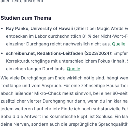
aller Texte ausreicht.
Studien zum Thema
Ray Panko, University of Hawaii
(zitiert bei Magic Words E
entdecken im Labor durchschnittlich 81 % der Nicht-Wort-Fe
einzelner Durchgang reicht nachweislich nicht aus.
Quelle
schreiben.net, Redaktions-Leitfaden (2023/2024)
: Empfe
Korrekturdurchgänge mit unterschiedlichem Fokus (Inhalt, S
einzelnen langen Durchlaufs.
Quelle
Wie viele Durchgänge am Ende wirklich nötig sind, hängt we
Textlänge und vom Anspruch. Für eine zehnseitige Hausarbeit
abschließender Mikro-Check meist sinnvoll, bei einer 80-seit
zusätzlicher vierter Durchgang nur dann, wenn du ihn klar nac
jedem weiteren Lauf ehrlich: Finde ich noch substanzielle F
Sobald die Antwort ins Kosmetische kippt, ist Schluss. Ein k
deine Nerven, sondern auch die ursprüngliche Sprachqualitä