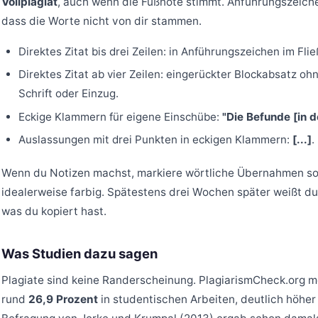
Vollplagiat
, auch wenn die Fußnote stimmt. Anführungszeiche
dass die Worte nicht von dir stammen.
Direktes Zitat bis drei Zeilen: in Anführungszeichen im Flie
Direktes Zitat ab vier Zeilen: eingerückter Blockabsatz oh
Schrift oder Einzug.
Eckige Klammern für eigene Einschübe:
"Die Befunde [in d
Auslassungen mit drei Punkten in eckigen Klammern:
[...]
.
Wenn du Notizen machst, markiere wörtliche Übernahmen so
idealerweise farbig. Spätestens drei Wochen später weißt du
was du kopiert hast.
Was Studien dazu sagen
Plagiate sind keine Randerscheinung. PlagiarismCheck.org m
rund
26,9 Prozent
in studentischen Arbeiten, deutlich höher 