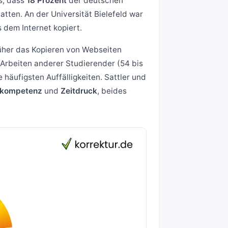
s, dass
18 Prozent
der deutschen
tten. An der Universität Bielefeld war
s dem Internet kopiert.
rüher das Kopieren von Webseiten
Arbeiten anderer Studierender (54 bis
 häufigsten Auffälligkeiten. Sattler und
nkompetenz
und
Zeitdruck
, beides