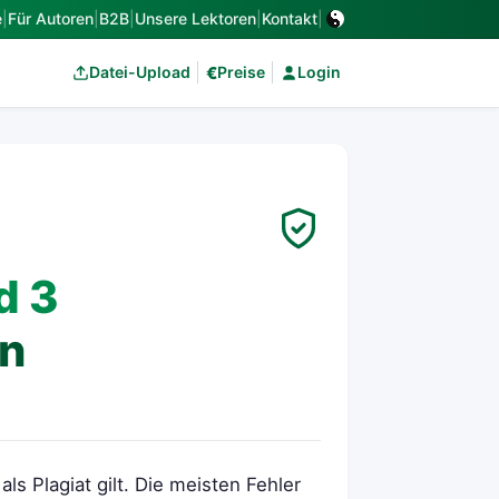
e
|
Für Autoren
|
B2B
|
Unsere Lektoren
|
Kontakt
|
€
Datei-Upload
Preise
Login
d 3
en
als Plagiat gilt. Die meisten Fehler