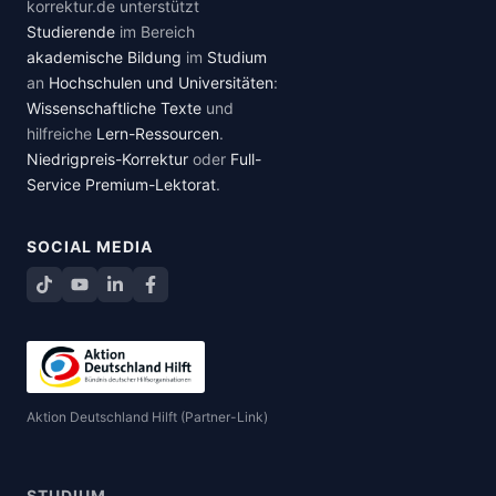
korrektur.de unterstützt
Studierende
im Bereich
akademische Bildung
im
Studium
an
Hochschulen und Universitäten
:
Wissenschaftliche Texte
und
hilfreiche
Lern-Ressourcen
.
Niedrigpreis-Korrektur
oder
Full-
Service Premium-Lektorat
.
SOCIAL MEDIA
TikTok
YouTube
LinkedIn
Facebook teilen
Aktion Deutschland Hilft (Partner-Link)
STUDIUM