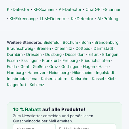
·
·
·
KI-Detektor
KI-Scanner
AI-Detector
ChatGPT-Scanner
·
·
·
·
KI-Erkennung
LLM-Detector
KI-Detector
AI-Prüfung
Weitere Standorte:
Bielefeld
·
Bochum
·
Bonn
·
Brandenburg
·
Braunschweig
·
Bremen
·
Chemnitz
·
Cottbus
·
Darmstadt
·
Dornbirn
·
Dresden
·
Duisburg
·
Düsseldorf
·
Erfurt
·
Erlangen
·
Essen
·
Esslingen
·
Frankfurt
·
Freiburg
·
Friedrichshafen
·
Fulda
·
Genf
·
Gießen
·
Graz
·
Göttingen
·
Hagen
·
Halle
·
Hamburg
·
Hannover
·
Heidelberg
·
Hildesheim
·
Ingolstadt
·
Innsbruck
·
Jena
·
Kaiserslautern
·
Karlsruhe
·
Kassel
·
Kiel
·
Klagenfurt
·
Koblenz
10 % Rabatt
auf alle Produkte!
Zum Newsletter anmelden und persönlichen
Gutscheincode per Mail erhalten.