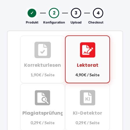
✓
2
3
4
Produkt
Konfiguration
Upload
Checkout
Korrekturlesen
Lektorat
1,90 € / Seite
4,90 € / Seite
Plagiatsprüfung
KI-Detektor
0,29 € / Seite
0,29 € / Seite