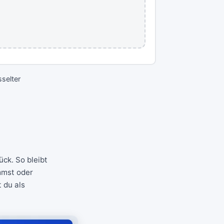
selter
ck. So bleibt
mmst oder
 du als