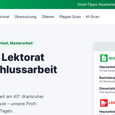
Studi-Tipps
|
Akademi
ktorat
Übersetzung
Zitieren
Plagiat-Scan
KI-Scan
rbeit, Masterarbeit
 Lektorat
KO
hlussarbeit
Hausarbei
10 Normsei
Bachelora
45 Normsei
Dissertat
100 Normse
eit am KIT (Karlsruher
LE
ule – unsere Profi-
 Tagen.
Hausarbei