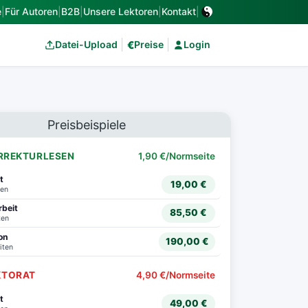
e
|
Für Autoren
|
B2B
|
Unsere Lektoren
|
Kontakt
|
€
Datei-Upload
Preise
Login
Preisbeispiele
RREKTURLESEN
1,90 €/Normseite
t
19,00 €
ten
rbeit
85,50 €
ten
ion
190,00 €
iten
KTORAT
4,90 €/Normseite
t
49,00 €