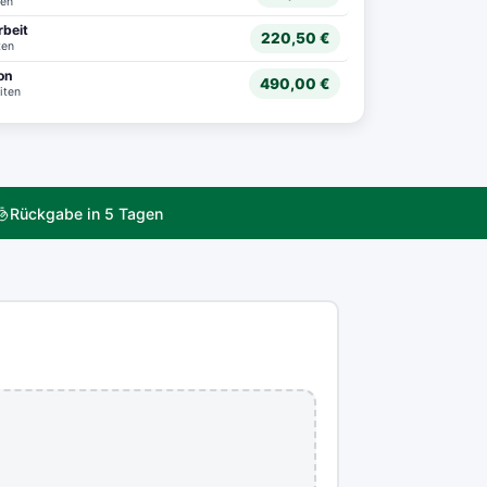
ten
rbeit
220,50 €
ten
ion
490,00 €
iten
Rückgabe in 5 Tagen