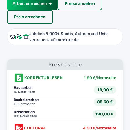
Arbeit einreichen →
Preise ansehen
Preis errechnen
Jährlich
5.000+
Studis, Autoren und Unis
vertrauen auf korrektur.de
Preisbeispiele
KORREKTURLESEN
1,90 €/Normseite
Hausarbeit
19,00 €
10 Normseiten
Bachelorarbeit
85,50 €
45 Normseiten
Dissertation
190,00 €
100 Normseiten
LEKTORAT
4,90 €/Normseite