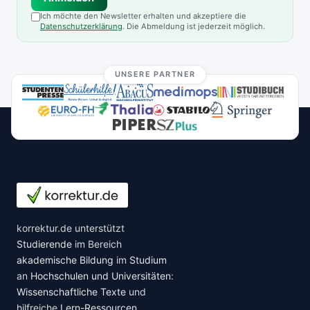
Ich möchte den Newsletter erhalten und akzeptiere die
Datenschutzerklärung
. Die Abmeldung ist jederzeit möglich.
UNSERE PARTNER
korrektur.de unterstützt
Studierende
im Bereich
akademische Bildung
im
Studium
an
Hochschulen und Universitäten
:
Wissenschaftliche Texte
und
hilfreiche
Lern-Ressourcen
.