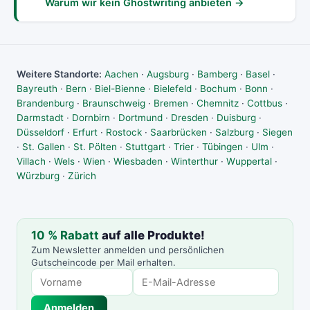
Warum wir kein Ghostwriting anbieten →
Weitere Standorte:
Aachen
·
Augsburg
·
Bamberg
·
Basel
·
Bayreuth
·
Bern
·
Biel-Bienne
·
Bielefeld
·
Bochum
·
Bonn
·
Brandenburg
·
Braunschweig
·
Bremen
·
Chemnitz
·
Cottbus
·
Darmstadt
·
Dornbirn
·
Dortmund
·
Dresden
·
Duisburg
·
Düsseldorf
·
Erfurt
·
Rostock
·
Saarbrücken
·
Salzburg
·
Siegen
·
St. Gallen
·
St. Pölten
·
Stuttgart
·
Trier
·
Tübingen
·
Ulm
·
Villach
·
Wels
·
Wien
·
Wiesbaden
·
Winterthur
·
Wuppertal
·
Würzburg
·
Zürich
10 % Rabatt
auf alle Produkte!
Zum Newsletter anmelden und persönlichen
Gutscheincode per Mail erhalten.
Anmelden