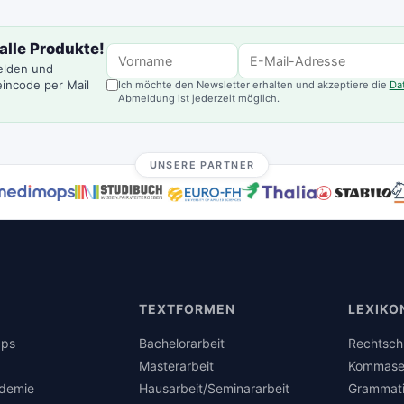
alle Produkte!
elden und
incode per Mail
Ich möchte den Newsletter erhalten und akzeptiere die
Da
Abmeldung ist jederzeit möglich.
UNSERE PARTNER
TEXTFORMEN
LEXIKO
pps
Bachelorarbeit
Rechtsch
Masterarbeit
Kommase
demie
Hausarbeit/Seminararbeit
Grammat