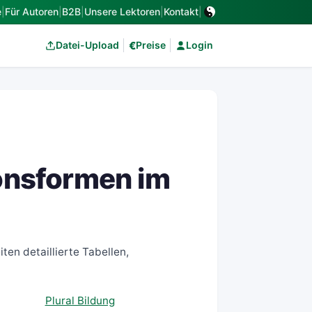
e
|
Für Autoren
|
B2B
|
Unsere Lektoren
|
Kontakt
|
€
Datei-Upload
Preise
Login
ionsformen im
ten detaillierte Tabellen,
Plural Bildung