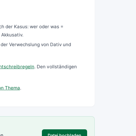
ich der Kasus: wer oder was =
 Akkusativ.
i der Verwechslung von Dativ und
htschreibregeln
. Den vollständigen
von Thema
.
en
Datei hochladen