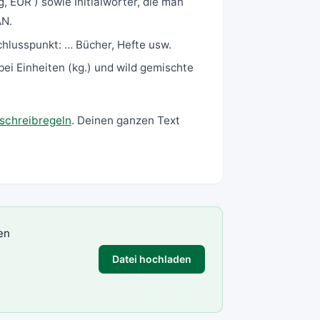
 EUR ) sowie Initialwörter, die man
AN.
hlusspunkt: … Bücher, Hefte usw.
bei Einheiten (kg.) und wild gemischte
schreibregeln
. Deinen ganzen Text
en
Datei hochladen