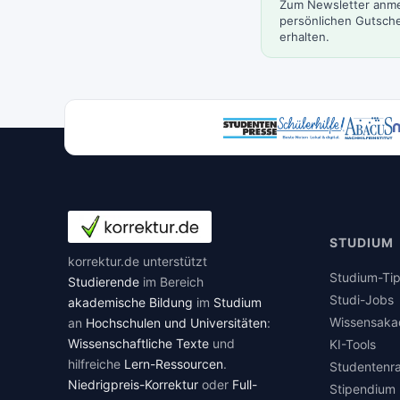
Zum Newsletter anm
persönlichen Gutsche
erhalten.
STUDIUM
korrektur.de unterstützt
Studium-Ti
Studierende
im Bereich
Studi-Jobs
akademische Bildung
im
Studium
Wissensaka
an
Hochschulen und Universitäten
:
Wissenschaftliche Texte
und
KI-Tools
hilfreiche
Lern-Ressourcen
.
Studentenr
Niedrigpreis-Korrektur
oder
Full-
Stipendium