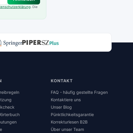
tenschutzerklärung
. Die
N
KONTAKT
reibregeln
FAQ - häufig gestellte Fragen
tzung
Kontaktiere uns
ikcheck
Unser Blog
örterbuch
Pünktlichkeitsgarantie
eutungen
Korrekturlesen B2B
e
Über unser Team