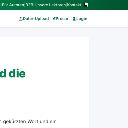
e
|
Für Autoren
|
B2B
|
Unsere Lektoren
|
Kontakt
|
€
Datei-Upload
Preise
Login
d die
m gekürzten Wort und ein