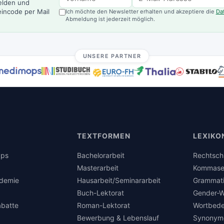
elden und
incode per Mail
Ich möchte den Newsletter erhalten und akzeptiere die
Da
Abmeldung ist jederzeit möglich.
UNSERE PARTNER
TEXTFORMEN
LEXIKO
pps
Bachelorarbeit
Rechtsch
Masterarbeit
Kommase
demie
Hausarbeit/Seminararbeit
Grammat
Buch-Lektorat
Gender-W
abatte
Roman-Lektorat
Wortbed
Bewerbung & Lebenslauf
Synonym