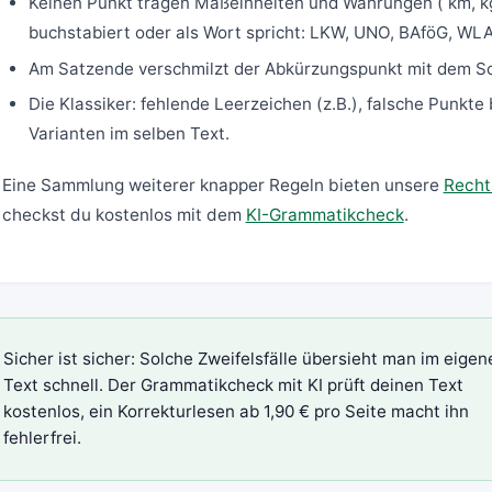
Keinen Punkt tragen Maßeinheiten und Währungen ( km, kg,
buchstabiert oder als Wort spricht: LKW, UNO, BAföG, WL
Am Satzende verschmilzt der Abkürzungspunkt mit dem Sc
Die Klassiker: fehlende Leerzeichen (z.B.), falsche Punkte 
Varianten im selben Text.
Eine Sammlung weiterer knapper Regeln bieten unsere
Recht
checkst du kostenlos mit dem
KI-Grammatikcheck
.
Sicher ist sicher: Solche Zweifelsfälle übersieht man im eigen
Text schnell. Der
Grammatikcheck mit KI
prüft deinen Text
kostenlos, ein
Korrekturlesen
ab 1,90 € pro Seite macht ihn
fehlerfrei.