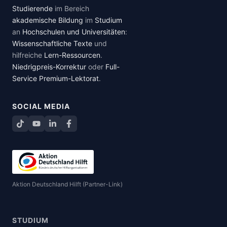
Studierende
im Bereich
akademische Bildung
im
Studium
an
Hochschulen und Universitäten
:
Wissenschaftliche Texte
und
hilfreiche
Lern-Ressourcen
.
Niedrigpreis-Korrektur
oder
Full-
Service Premium-Lektorat
.
SOCIAL MEDIA
TikTok
YouTube
LinkedIn
Facebook teilen
Aktion Deutschland Hilft (Partner-Link)
STUDIUM