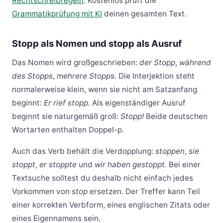
Rechtschreibregeln
. Kostenlos prüft die
Grammatikprüfung mit KI
deinen gesamten Text.
Stopp als Nomen und stopp als Ausruf
Das Nomen wird großgeschrieben:
der Stopp
,
während
des Stopps
,
mehrere Stopps
. Die Interjektion steht
normalerweise klein, wenn sie nicht am Satzanfang
beginnt:
Er rief stopp.
Als eigenständiger Ausruf
beginnt sie naturgemäß groß:
Stopp!
Beide deutschen
Wortarten enthalten Doppel-p.
Auch das Verb behält die Verdopplung:
stoppen
,
sie
stoppt
,
er stoppte
und
wir haben gestoppt
. Bei einer
Textsuche solltest du deshalb nicht einfach jedes
Vorkommen von
stop
ersetzen. Der Treffer kann Teil
einer korrekten Verbform, eines englischen Zitats oder
eines Eigennamens sein.