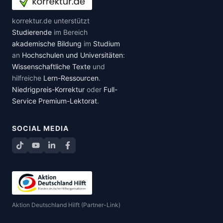
korrektur.de unterstützt
Studierende
im Bereich
akademische Bildung
im
Studium
an
Hochschulen und Universitäten
:
Wissenschaftliche Texte
und
hilfreiche
Lern-Ressourcen
.
Niedrigpreis-Korrektur
oder
Full-
Service Premium-Lektorat
.
SOCIAL MEDIA
TikTok
YouTube
LinkedIn
Facebook teilen
Aktion Deutschland Hilft (Partner-Link)