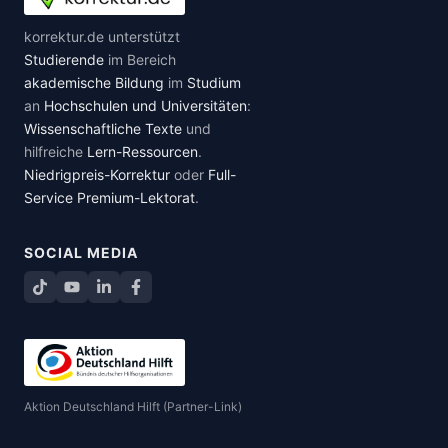
korrektur.de unterstützt
Studierende
im Bereich
akademische Bildung
im
Studium
an
Hochschulen und Universitäten
:
Wissenschaftliche Texte
und
hilfreiche
Lern-Ressourcen
.
Niedrigpreis-Korrektur
oder
Full-
Service Premium-Lektorat
.
SOCIAL MEDIA
TikTok
YouTube
LinkedIn
Facebook teilen
Aktion Deutschland Hilft (Partner-Link)