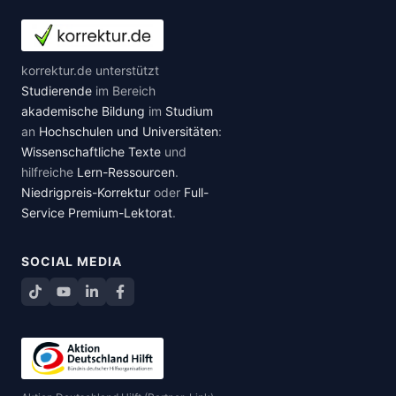
korrektur.de unterstützt
Studierende
im Bereich
akademische Bildung
im
Studium
an
Hochschulen und Universitäten
:
Wissenschaftliche Texte
und
hilfreiche
Lern-Ressourcen
.
Niedrigpreis-Korrektur
oder
Full-
Service Premium-Lektorat
.
SOCIAL MEDIA
TikTok
YouTube
LinkedIn
Facebook teilen