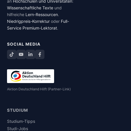
an
Hochschulen und Universitäten
:
Wissenschaftliche Texte
und
hilfreiche
Lern-Ressourcen
.
Niedrigpreis-Korrektur
oder
Full-
Service Premium-Lektorat
.
SOCIAL MEDIA
TikTok
YouTube
LinkedIn
Facebook teilen
Aktion Deutschland Hilft (Partner-Link)
STUDIUM
Studium-Tipps
Studi-Jobs