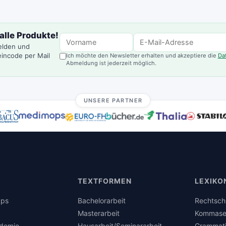
alle Produkte!
elden und
incode per Mail
Ich möchte den Newsletter erhalten und akzeptiere die
Da
Abmeldung ist jederzeit möglich.
UNSERE PARTNER
TEXTFORMEN
LEXIKO
pps
Bachelorarbeit
Rechtsch
Masterarbeit
Kommase
demie
Hausarbeit/Seminararbeit
Grammat