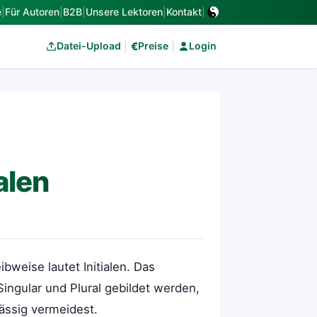
e
|
Für Autoren
|
B2B
|
Unsere Lektoren
|
Kontakt
|
€
Datei-Upload
Preise
Login
alen
eibweise lautet Initialen. Das
e Singular und Plural gebildet werden,
lässig vermeidest.