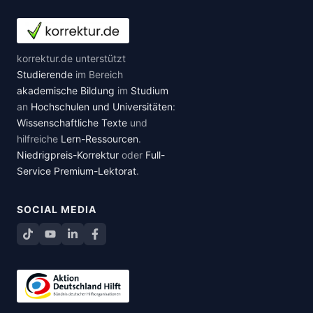
korrektur.de unterstützt
Studierende
im Bereich
akademische Bildung
im
Studium
an
Hochschulen und Universitäten
:
Wissenschaftliche Texte
und
hilfreiche
Lern-Ressourcen
.
Niedrigpreis-Korrektur
oder
Full-
Service Premium-Lektorat
.
SOCIAL MEDIA
TikTok
YouTube
LinkedIn
Facebook teilen