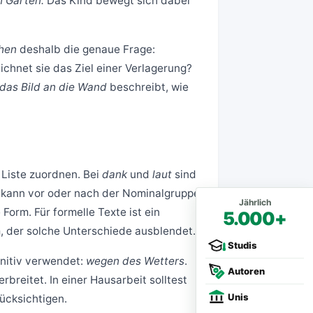
n Garten.
Das Kind bewegt sich dabei
hen
deshalb die genaue Frage:
chnet sie das Ziel einer Verlagerung?
das Bild an die Wand
beschreibt, wie
n Liste zuordnen. Bei
dank
und
laut
sind
kann vor oder nach der Nominalgruppe
Jährlich
orm. Für formelle Texte ist ein
5.000+
m, der solche Unterschiede ausblendet.
Studis
nitiv verwendet:
wegen des Wetters
.
Autoren
breitet. In einer Hausarbeit solltest
Unis
ücksichtigen.