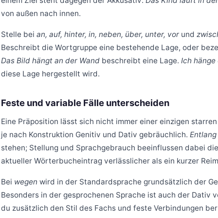
einem Ziel steht dagegen der Akkusativ:
Das Kind läuft in de
von außen nach innen.
Stelle bei
an, auf, hinter, in, neben, über, unter, vor
und
zwisc
Beschreibt die Wortgruppe eine bestehende Lage, oder bezei
Das Bild hängt an der Wand
beschreibt eine Lage.
Ich hänge 
diese Lage hergestellt wird.
Feste und variable Fälle unterscheiden
Eine Präposition lässt sich nicht immer einer einzigen starre
je nach Konstruktion Genitiv und Dativ gebräuchlich.
Entlang
stehen; Stellung und Sprachgebrauch beeinflussen dabei die F
aktueller Wörterbucheintrag verlässlicher als ein kurzer Rei
Bei
wegen
wird in der Standardsprache grundsätzlich der Ge
Besonders in der gesprochenen Sprache ist auch der Dativ ver
du zusätzlich den Stil des Fachs und feste Verbindungen ber