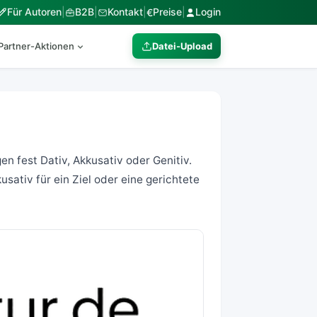
Für Autoren
|
B2B
|
Kontakt
|
Preise
|
Login
€
Partner-Aktionen
Datei-Upload
en fest Dativ, Akkusativ oder Genitiv.
sativ für ein Ziel oder eine gerichtete