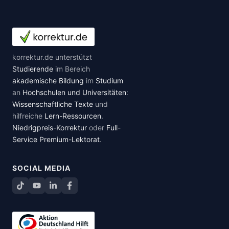
korrektur.de unterstützt
Studierende
im Bereich
akademische Bildung
im
Studium
an
Hochschulen und Universitäten
:
Wissenschaftliche Texte
und
hilfreiche
Lern-Ressourcen
.
Niedrigpreis-Korrektur
oder
Full-
Service Premium-Lektorat
.
SOCIAL MEDIA
TikTok
YouTube
LinkedIn
Facebook teilen