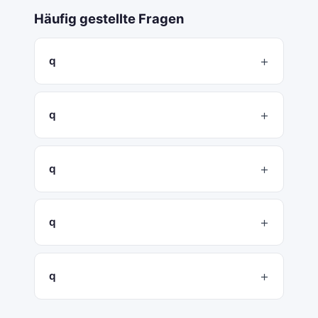
Häufig gestellte Fragen
q
q
q
q
q