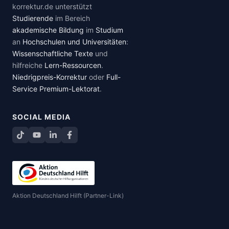
korrektur.de unterstützt
Studierende
im Bereich
akademische Bildung
im
Studium
an
Hochschulen und Universitäten
:
Wissenschaftliche Texte
und
hilfreiche
Lern-Ressourcen
.
Niedrigpreis-Korrektur
oder
Full-
Service Premium-Lektorat
.
SOCIAL MEDIA
TikTok
YouTube
LinkedIn
Facebook teilen
Aktion Deutschland Hilft (Partner-Link)