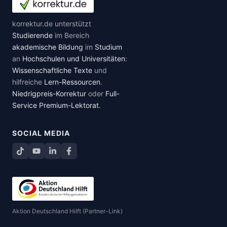
korrektur.de unterstützt
Studierende
im Bereich
akademische Bildung
im
Studium
an
Hochschulen und Universitäten
:
Wissenschaftliche Texte
und
hilfreiche
Lern-Ressourcen
.
Niedrigpreis-Korrektur
oder
Full-
Service Premium-Lektorat
.
SOCIAL MEDIA
TikTok
YouTube
LinkedIn
Facebook teilen
Aktion Deutschland Hilft (Partner-Link)