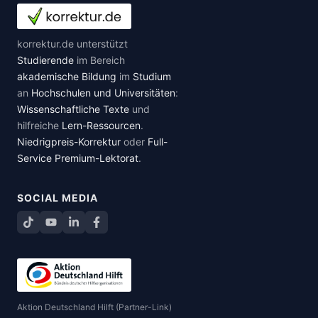
korrektur.de unterstützt
Studierende
im Bereich
akademische Bildung
im
Studium
an
Hochschulen und Universitäten
:
Wissenschaftliche Texte
und
hilfreiche
Lern-Ressourcen
.
Niedrigpreis-Korrektur
oder
Full-
Service Premium-Lektorat
.
SOCIAL MEDIA
TikTok
YouTube
LinkedIn
Facebook teilen
Aktion Deutschland Hilft (Partner-Link)