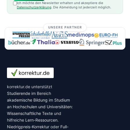
Ich möchte den Newsletter erhalten und akzeptiere die
Datenschutzerklärung
. Die Abmeldung ist jederzeit möglich.
UNSERE PARTNER
korrektur.de unterstützt
Studierende
im Bereich
akademische Bildung
im
Studium
an
Hochschulen und Universitäten
:
Wissenschaftliche Texte
und
hilfreiche
Lern-Ressourcen
.
Niedrigpreis-Korrektur
oder
Full-