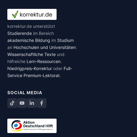
korrektur.de unterstützt
Studierende
im Bereich
akademische Bildung
im
Studium
an
Hochschulen und Universitäten
:
Wissenschaftliche Texte
und
hilfreiche
Lern-Ressourcen
.
Niedrigpreis-Korrektur
oder
Full-
Service Premium-Lektorat
.
SOCIAL MEDIA
TikTok
YouTube
LinkedIn
Facebook teilen