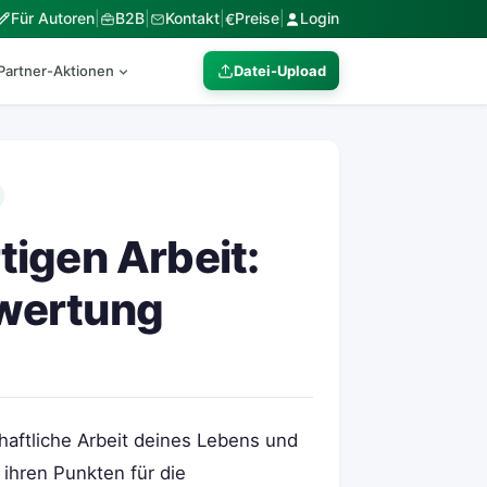
Für Autoren
|
B2B
|
Kontakt
|
Preise
|
Login
€
Partner-Aktionen
Datei-Upload
igen Arbeit:
wertung
haftliche Arbeit deines Lebens und
 ihren Punkten für die