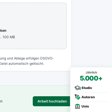
cken
x. 100 MB
gung und Ablage erfolgen DSGVO-
atei automatisch gelöscht.
Jährlich
5.000+
Studis
Autoren
in
Arbeit hochladen
Unis