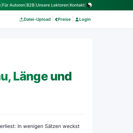
e
|
Für Autoren
|
B2B
|
Unsere Lektoren
|
Kontakt
|
€
Datei-Upload
Preise
Login
au, Länge und
erliest: In wenigen Sätzen weckst