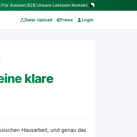
e
|
Für Autoren
|
B2B
|
Unsere Lektoren
|
Kontakt
|
€
Datei-Upload
Preise
Login
ine klare
assischen Hausarbeit, und genau das