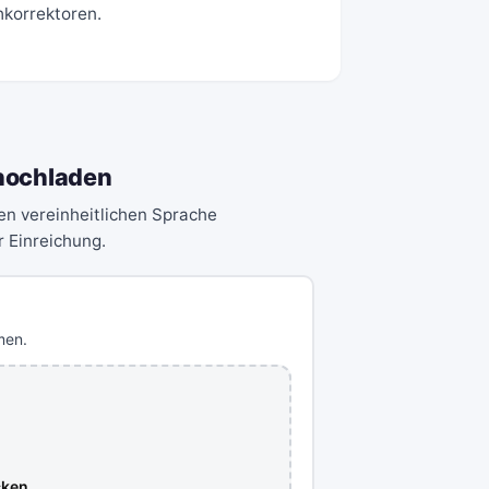
hkorrektoren.
 hochladen
en vereinheitlichen Sprache
ur Einreichung.
men.
cken