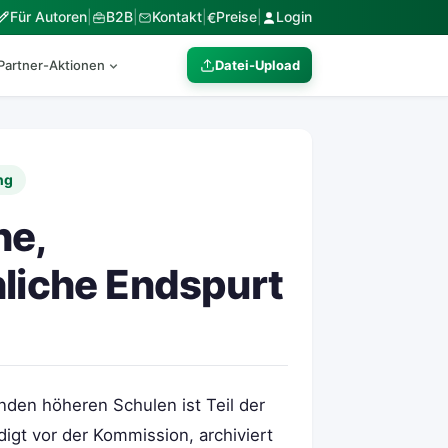
Für Autoren
|
B2B
|
Kontakt
|
Preise
|
Login
€
Partner-Aktionen
Datei-Upload
ng
he,
hliche Endspurt
den höheren Schulen ist Teil der
igt vor der Kommission, archiviert