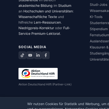
Studi-Jobs
akademische Bildung
im
Studium
Wissensaka
an
Hochschulen und Universitäten
:
Wissenschaftliche Texte
und
KI-Tools
hilfreiche
Lern-Ressourcen
.
Studentenr
Niedrigpreis-Korrektur
oder
Full-
Stipendium
Service Premium-Lektorat
.
Fernstudiu
Auslandsse
SOCIAL MEDIA
Klausuren &
Studiengän
TikTok
YouTube
LinkedIn
Facebook teilen
Universität
Aktion Deutschland Hilft (Partner-Link)
Wir nutzen Cookies für Statistik und Werbung, um
© 2026 korrektur.de · Alle Rechte vorbehalten.
und zu personalisieren. Notwendige Cookies sind im