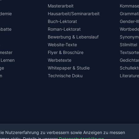
Masterarbeit
Kommase
demie
Hausarbeit/Seminararbeit
Grammat
Buch-Lektorat
Gender-W
abatte
Roman-Lektorat
Wortbed
Bewerbung & Lebenslauf
Synonym
m
Website-Texte
Stilmittel
mester
Flyer & Broschüre
Textsort
 Lernen
Werbetexte
Gedichta
ge
Whitepaper & Studie
Schullek
en
Technische Doku
Literatu
 die Nutzererfahrung zu verbessern sowie Anzeigen zu messen
mer aktiv. Details in unserer
Datenschutzerklärung
.