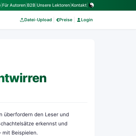
e
|
Für Autoren
|
B2B
|
Unsere Lektoren
|
Kontakt
|
€
Datei-Upload
Preise
Login
ntwirren
n überfordern den Leser und
Schachtelsätze erkennst und
– mit Beispielen.