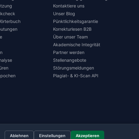
tzung
Kontaktiere uns
ikcheck
Unser Blog
örterbuch
Pünktlichkeitsgarantie
eutungen
Korrekturlesen B2B
e
Über unser Team
Akademische Integrität
en
Partner werden
nalyse
Stellenangebote
türen
Störungsmeldungen
repochen
Plagiat- & KI-Scan API
Impressum
Datenschutz
AGB
Widerrufsbelehrung
Ablehnen
Einstellungen
Akzeptieren