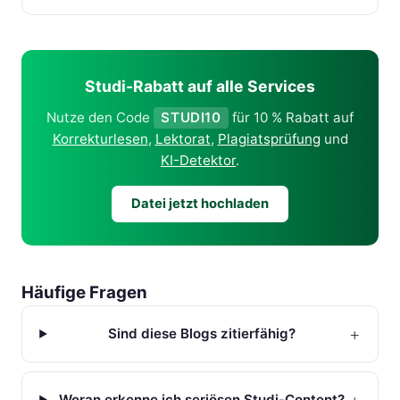
Studi-Rabatt auf alle Services
Nutze den Code
STUDI10
für 10 % Rabatt auf
Korrekturlesen
,
Lektorat
,
Plagiatsprüfung
und
KI-Detektor
.
Datei jetzt hochladen
Häufige Fragen
+
Sind diese Blogs zitierfähig?
+
Woran erkenne ich seriösen Studi-Content?