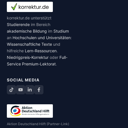
korrektur.de unterstützt
Studierende
im Bereich
akademische Bildung
im
Studium
an
Hochschulen und Universitäten
:
Wissenschaftliche Texte
und
hilfreiche
Lern-Ressourcen
.
Niedrigpreis-Korrektur
oder
Full-
Service Premium-Lektorat
.
SOCIAL MEDIA
TikTok
YouTube
LinkedIn
Facebook teilen
Aktion Deutschland Hilft (Partner-Link)