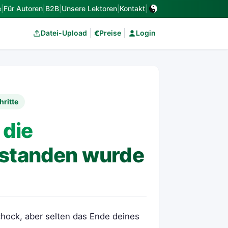
e
|
Für Autoren
|
B2B
|
Unsere Lektoren
|
Kontakt
|
€
Datei-Upload
Preise
Login
hritte
 die
estanden wurde
chock, aber selten das Ende deines