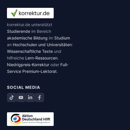
korrektur.de unterstützt
Studierende
im Bereich
akademische Bildung
im
Studium
an
Hochschulen und Universitäten
:
Wissenschaftliche Texte
und
hilfreiche
Lern-Ressourcen
.
Niedrigpreis-Korrektur
oder
Full-
Service Premium-Lektorat
.
SOCIAL MEDIA
TikTok
YouTube
LinkedIn
Facebook teilen