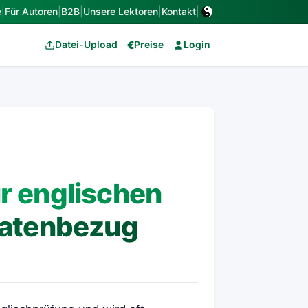
e
|
Für Autoren
|
B2B
|
Unsere Lektoren
|
Kontakt
|
€
Datei-Upload
Preise
Login
r englischen
satenbezug