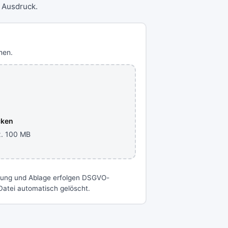
 Ausdruck.
men.
cken
x. 100 MB
gung und Ablage erfolgen DSGVO-
atei automatisch gelöscht.