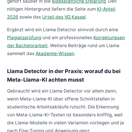
gehört sauber in die
eidesstattliche Erklärung
. Den
nötigen Hintergrund liefern die Seite zum
KI-Anteil
2026
sowie das
Urteil des VG Kassel
.
Ergänzt wird ein Llama Detector sinnvoll durch eine
Plagiatsprüfung
und ein professionelles
Korrekturlesen
der Bachelorarbeit
. Weitere Beiträge rund um Llama
sammelt das
Akademie-Wissen
.
Llama Detector in der Praxis: worauf du bei
Meta-Llama-KI achten musst
Gebraucht wird ein Llama Detector vor allem dann,
wenn Meta-Llama-KI über offene Schnittstellen in
studentische Arbeitsabläufe rutscht. Die Erkennung
von Meta-Llama-KI-Texten ist besonders knifflig, weil
die Llama-Modelle in vielen Varianten vorliegen und je
nach Fine-Tuning und Anweisung ganz