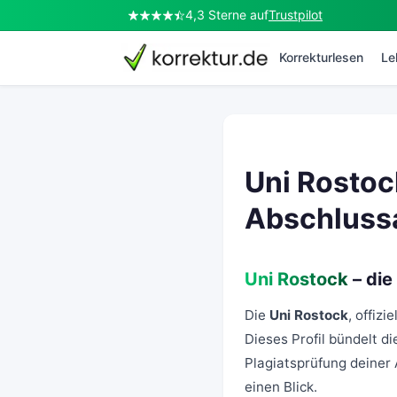
4,3 Sterne auf
Trustpilot
Korrekturlesen
Le
Uni Rostock
Abschlussa
Uni Rostock
– die
Die
Uni Rostock
, offiz
Dieses Profil bündelt d
Plagiatsprüfung deiner 
einen Blick.