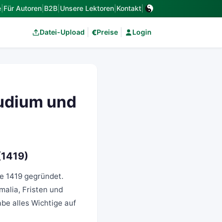
e
|
Für Autoren
|
B2B
|
Unsere Lektoren
|
Kontakt
|
€
Datei-Upload
Preise
Login
tudium und
(1419)
de 1419 gegründet.
malia, Fristen und
be alles Wichtige auf