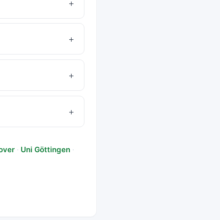
+
+
+
+
over
·
Uni Göttingen
·