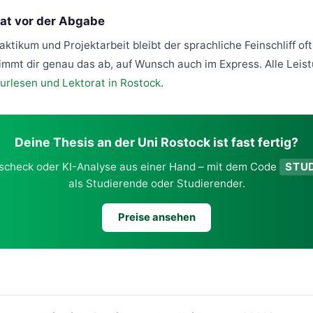
rat vor der Abgabe
ktikum und Projektarbeit bleibt der sprachliche Feinschliff of
mmt dir genau das ab, auf Wunsch auch im Express. Alle Leis
urlesen und Lektorat in Rostock
.
Deine Thesis an der Uni Rostock ist fast fertig?
tscheck oder KI-Analyse aus einer Hand – mit dem Code
STUD
als Studierende oder Studierender.
Preise ansehen