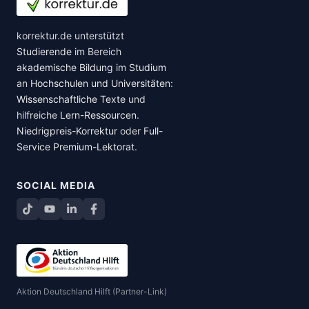
korrektur.de unterstützt
Studierende
im Bereich
akademische Bildung
im
Studium
an
Hochschulen und Universitäten
:
Wissenschaftliche Texte
und
hilfreiche
Lern-Ressourcen
.
Niedrigpreis-Korrektur
oder
Full-
Service Premium-Lektorat
.
SOCIAL MEDIA
TikTok
YouTube
LinkedIn
Facebook teilen
Aktion Deutschland Hilft (Partner-Link)