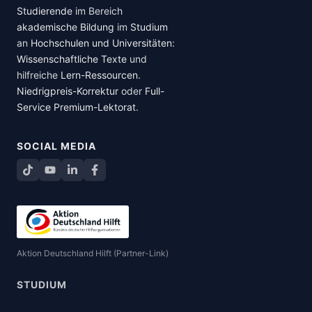
Studierende
im Bereich
akademische Bildung
im
Studium
an
Hochschulen und Universitäten
:
Wissenschaftliche Texte
und
hilfreiche
Lern-Ressourcen
.
Niedrigpreis-Korrektur
oder
Full-
Service Premium-Lektorat
.
SOCIAL MEDIA
TikTok
YouTube
LinkedIn
Facebook teilen
Aktion Deutschland Hilft (Partner-Link)
STUDIUM