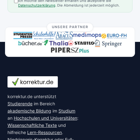
Ich möchte den Newsletter erhalten und akzeptiere die
Datenschutzerklärung
. Die Abmeldung ist jederzeit möglich.
UNSERE PARTNER
korrektur.de unterstützt
Studierende
im Bereich
akademische Bildung
im
Studium
an
Hochschulen und Universitäten
:
Wissenschaftliche Texte
und
hilfreiche
Lern-Ressourcen
.
Niedrigpreis-Korrektur
oder
Full-