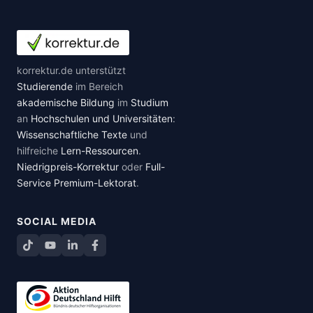
korrektur.de unterstützt
Studierende
im Bereich
akademische Bildung
im
Studium
an
Hochschulen und Universitäten
:
Wissenschaftliche Texte
und
hilfreiche
Lern-Ressourcen
.
Niedrigpreis-Korrektur
oder
Full-
Service Premium-Lektorat
.
SOCIAL MEDIA
TikTok
YouTube
LinkedIn
Facebook teilen